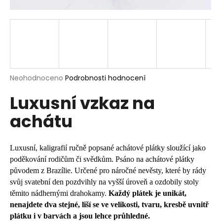
a
j
í
t
?
Průměrné
Neohodnoceno
Podrobnosti hodnocení
hodnocení
Luxusní vzkaz na
produktu
je
HLEDAT
achátu
0,0
z
5
hvězdiček.
Luxusní, kaligrafií ručně popsané achátové plátky sloužící jako
D
poděkování rodičům či svědkům. Psáno na achátové plátky
o
původem z Brazílie. Určené pro náročné nevěsty, které by rády
p
svůj svatební den pozdvihly na vyšší úroveň a ozdobily stoly
o
těmito nádhernými drahokamy.
Každý plátek je unikát,
r
nenajdete dva stejné, liší se ve velikosti, tvaru, kresbě uvnitř
u
plátku i v barvách a jsou lehce průhledné.