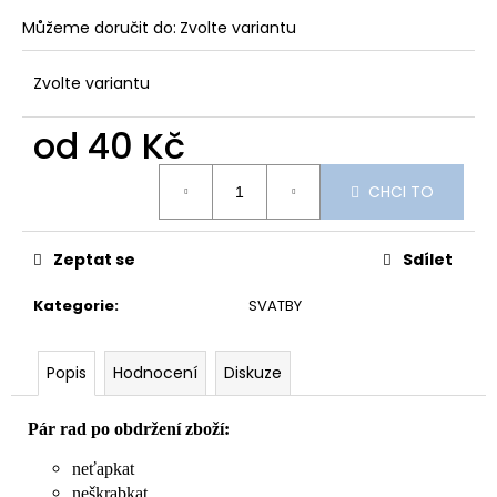
Můžeme doručit do:
Zvolte variantu
Zvolte variantu
od
40 Kč
Měrná
CHCI TO
cena:
Zeptat se
Sdílet
Kategorie
:
SVATBY
Popis
Hodnocení
Diskuze
Pár rad po obdržení zboží:
neťapkat
neškrabkat