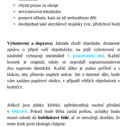
chytat pouze za okraje
nevystavovat tekutinám
postavit někam, kam na ně nedosáhnou děti
doobjednat také akrylátové stojánky (viz. předchozí bod)
Vyhotovení a doprava:
Jakmile zboží objednáte, dostanete
zprávu o přijetí vaší objednávky, na jejíž vyhotovení si
následně vyhrazuji minimálně
5 pracovních dní
. Každý
kousek je originál, nikdy se nepodaří napsat/namalovat
dva naprosto identické. Každé dílko je psáno pečlivě a s
láskou, aby přineslo majiteli radost. Jde o hmotné dílo, bude
vám zasláno papírové obálce, v případě větších objednávek v
krabičce.
Jelikož jsou plátky křehké, upřednostňuji osobní předání
v
Ostravě
.
Pokud bude třeba zaslat poštou, achátky budu
muset zabalit do
bublinkové fólie
, ať se nerozbijí, doufám, že
tento krok proti ekologii chápete.