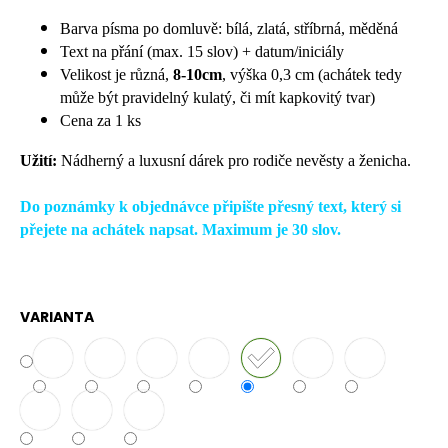
č
u
Barva písma po domluvě: bílá, zlatá, stříbrná, měděná
j
Text na přání (max. 15 slov) + datum/iniciály
e
Velikost je různá,
8-10cm
, výška 0,3 cm (achátek tedy
m
může být pravidelný kulatý, či mít kapkovitý tvar)
e
Cena za 1 ks
Užití:
Nádherný a luxusní dárek pro rodiče nevěsty a ženicha.
Do poznámky k objednávce připište přesný text, který si
přejete na achátek napsat. Maximum je 30 slov.
VARIANTA