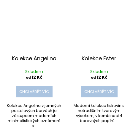
i
a
e
j
í
l
t
l
?
i
g
Kolekce Angelina
Kolekce Ester
r
HLEDAT
Skladem
Skladem
12 Kč
12 Kč
a
od
od
p
CHCI VĚDĚT VÍC
CHCI VĚDĚT VÍC
D
h
o
Kolekce Angelina v jemných
Moderní kolekce tiskovin s
p
y
pastelových barvách je
netradičním tvarovým
o
zástupcem moderních
výsekem, v kombinaci 4
r
minimalistických oznámení
barevných papírů....
s...
u