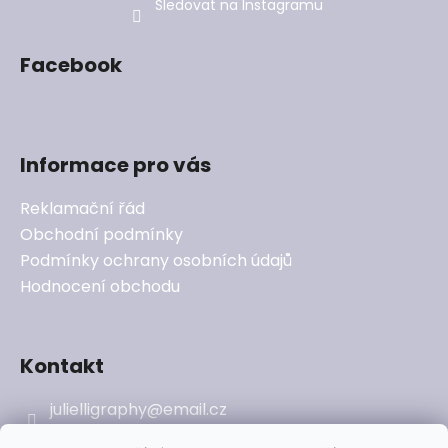
Sledovat na Instagramu
Facebook
Informace pro vás
Reklamační řád
Obchodní podmínky
Podmínky ochrany osobních údajů
Hodnocení obchodu
Kontakt
julielligraphy
@
email.cz
731023519