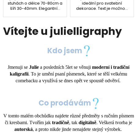
stuhách o délce 70-80cm a
ideální pro svatební
šíři 30-40mm. Elegantní...
dekorace. Text je možno...
Vítejte u julielligraphy
Kdo jsem
Jmenuji se
Julie
a posledních 5let se věnuji
moderní i tradiční
kaligrafii
. To je umění psaní písmenek, které se těší velkému
comebacku a využívá se dnes opět ve spoustě odvětví.
Co prodávám
V tomto malém obchůdku najdete různé předměty s ručním písmem
či kresbami. Tvořím jak
tradičně
, tak
digitálně
. Veškerá tvorba je
autorská
, a proto nikde jinde nenajdete stejný výrobek.