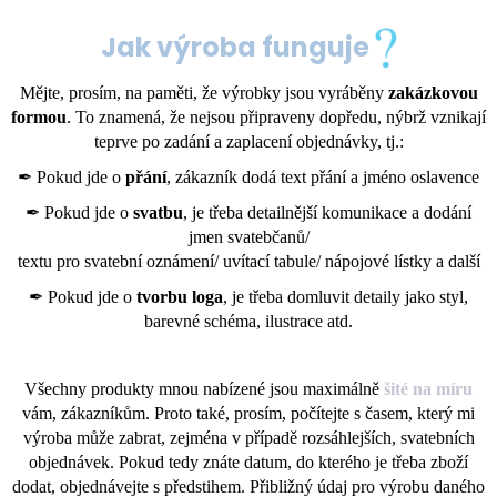
Jak výroba funguje
Mějte, prosím, na paměti, že výrobky jsou vyráběny
zakázkovou
formou
. To znamená, že nejsou připraveny dopředu, nýbrž vznikají
teprve po zadání a zaplacení objednávky, tj.:
✒ Pokud jde o
přání
, zákazník dodá text přání a jméno oslavence
✒ Pokud jde o
svatbu
, je třeba detailnější komunikace a dodání
jmen svatebčanů/
textu pro svatební oznámení/ uvítací tabule/ nápojové lístky a další
✒ Pokud jde o
tvorbu loga
, je třeba domluvit detaily jako styl,
barevné schéma, ilustrace atd.
Všechny produkty mnou nabízené jsou maximálně
šité na míru
vám, zákazníkům. Proto také, prosím, počítejte s časem, který mi
výroba může zabrat, zejména v případě rozsáhlejších, svatebních
objednávek. Pokud tedy znáte datum, do kterého je třeba zboží
dodat, objednávejte s předstihem. Přibližný údaj pro výrobu daného