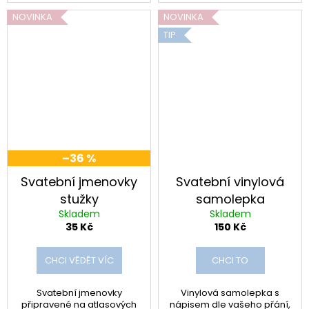
č
u
NOVINKA
NOVINKA
j
TIP
e
m
e
–36 %
Svatební jmenovky
Svatební vinylová
stužky
samolepka
Skladem
Skladem
35 Kč
150 Kč
CHCI VĚDĚT VÍC
CHCI TO
Svatební jmenovky
Vinylová samolepka s
připravené na atlasových
nápisem dle vašeho přání,