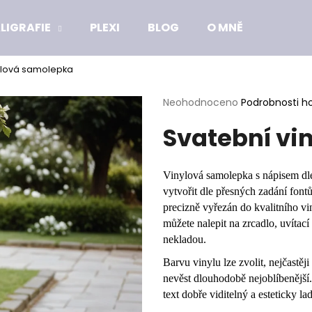
LIGRAFIE
PLEXI
BLOG
O MNĚ
ylová samolepka
Co potřebujete najít?
Průměrné
Neohodnoceno
Podrobnosti h
hodnocení
Svatební vi
produktu
HLEDAT
je
0,0
z
Vinylová samolepka s nápisem dle
5
Doporučujeme
vytvořit dle přesných zadání font
hvězdiček.
precizně vyřezán do kvalitního vi
můžete nalepit na zrcadlo, uvítací
nekladou.
Barvu vinylu lze zvolit, nejčastěji 
nevěst dlouhodobě nejoblíbenější
text dobře viditelný a esteticky la