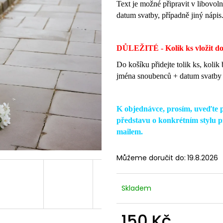
Text je
možné připravit v libovol
datum svatby, případně jiný nápis
DŮLEŽITÉ - Kolik ks vložit do
Do košíku přidejte tolik ks, koli
jména snoubenců + datum svatby 
K objednávce, prosím, uveďte 
představu o konkrétním stylu p
mailem.
Můžeme doručit do:
19.8.2026
Skladem
150 Kč