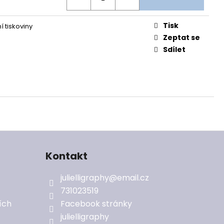
Tisk
í tiskoviny
Zeptat se
Sdílet
Kontakt
julielligraphy
@
email.cz
731023519
ích
Facebook stránky
julielligraphy