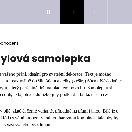
Hledat
Přihlášení
Nákupní
košík
odnocení
nylová samolepka
 vašeho přání, ideální pro svatební dekorace. Text je možno
ů, a to maximálně do šíře 30cm a délky (výšky) 60cm. Následně je
nylu, který perfektně drží na hladkém povrchu. Samolepku si
 ceduli, sklo, plexisklo nebo jiný podklad – fantazii se meze
v bílé, zlaté či černé variantě, případně na přání i jinou. Bílá je u
. Ráda s vámi proberu vhodnou barevnou kombinaci tak, aby byl
dil s vaší svatební výzdobou.