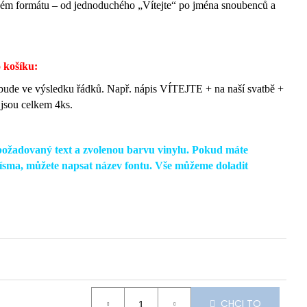
ném formátu – od jednoduchého „Vítejte“ po jména snoubenců a
.
 košíku:
k bude ve výsledku řádků. Např. nápis VÍTEJTE + na naší svatbě +
jsou celkem 4ks.
požadovaný text a zvolenou barvu vinylu. Pokud máte
ísma, můžete napsat název fontu. Vše můžeme doladit
CHCI TO