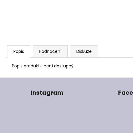
Popis
Hodnocení
Diskuze
Popis produktu není dostupný
Z
á
Instagram
Fac
p
a
t
í