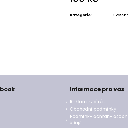
Měrná
cena:
Kategorie
:
Svatebn
ebook
Informace pro vás
Reklamační řád
Obchodní podmínky
Podmínky ochrany osobn
údajů