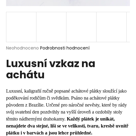
a
j
í
t
?
Průměrné
Neohodnoceno
Podrobnosti hodnocení
hodnocení
Luxusní vzkaz na
produktu
je
HLEDAT
achátu
0,0
z
5
hvězdiček.
Luxusní, kaligrafií ručně popsané achátové plátky sloužící jako
D
poděkování rodičům či svědkům. Psáno na achátové plátky
o
původem z Brazílie. Určené pro náročné nevěsty, které by rády
p
svůj svatební den pozdvihly na vyšší úroveň a ozdobily stoly
o
těmito nádhernými drahokamy.
Každý plátek je unikát,
r
nenajdete dva stejné, liší se ve velikosti, tvaru, kresbě uvnitř
u
plátku i v barvách a jsou lehce průhledné.