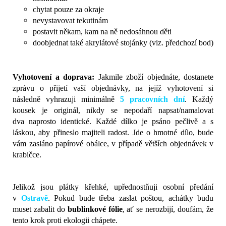
chytat pouze za okraje
nevystavovat tekutinám
postavit někam, kam na ně nedosáhnou děti
doobjednat také akrylátové stojánky (viz. předchozí bod)
Vyhotovení a doprava:
Jakmile zboží objednáte, dostanete
zprávu o přijetí vaší objednávky, na jejíž vyhotovení si
následně vyhrazuji minimálně
5 pracovních dní
. Každý
kousek je originál, nikdy se nepodaří napsat/namalovat
dva naprosto identické. Každé dílko je psáno pečlivě a s
láskou, aby přineslo majiteli radost. Jde o hmotné dílo, bude
vám zasláno papírové obálce, v případě větších objednávek v
krabičce.
Jelikož jsou plátky křehké, upřednostňuji osobní předání
v
Ostravě
.
Pokud bude třeba zaslat poštou, achátky budu
muset zabalit do
bublinkové fólie
, ať se nerozbijí, doufám, že
tento krok proti ekologii chápete.