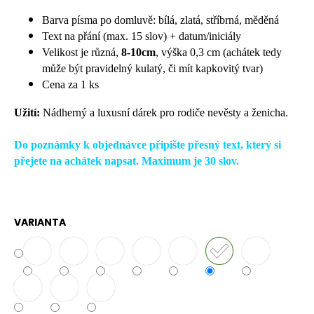
č
u
Barva písma po domluvě: bílá, zlatá, stříbrná, měděná
j
Text na přání (max. 15 slov) + datum/iniciály
e
Velikost je různá,
8-10cm
, výška 0,3 cm (achátek tedy
m
může být pravidelný kulatý, či mít kapkovitý tvar)
e
Cena za 1 ks
Užití:
Nádherný a luxusní dárek pro rodiče nevěsty a ženicha.
Do poznámky k objednávce připište přesný text, který si
přejete na achátek napsat. Maximum je 30 slov.
VARIANTA