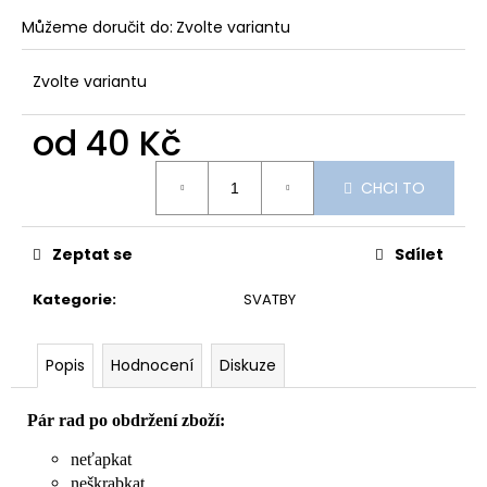
Můžeme doručit do:
Zvolte variantu
Zvolte variantu
od
40 Kč
Měrná
CHCI TO
cena:
Zeptat se
Sdílet
Kategorie
:
SVATBY
Popis
Hodnocení
Diskuze
Pár rad po obdržení zboží:
neťapkat
neškrabkat