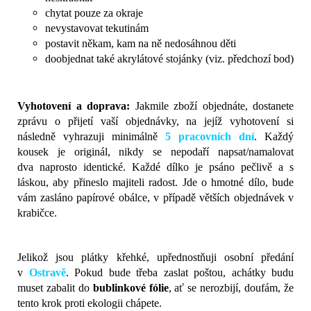
chytat pouze za okraje
nevystavovat tekutinám
postavit někam, kam na ně nedosáhnou děti
doobjednat také akrylátové stojánky (viz. předchozí bod)
Vyhotovení a doprava:
Jakmile zboží objednáte, dostanete
zprávu o přijetí vaší objednávky, na jejíž vyhotovení si
následně vyhrazuji minimálně
5 pracovních dní
. Každý
kousek je originál, nikdy se nepodaří napsat/namalovat
dva naprosto identické. Každé dílko je psáno pečlivě a s
láskou, aby přineslo majiteli radost. Jde o hmotné dílo, bude
vám zasláno papírové obálce, v případě větších objednávek v
krabičce.
Jelikož jsou plátky křehké, upřednostňuji osobní předání
v
Ostravě
.
Pokud bude třeba zaslat poštou, achátky budu
muset zabalit do
bublinkové fólie
, ať se nerozbijí, doufám, že
tento krok proti ekologii chápete.