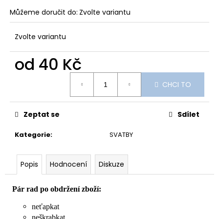
Můžeme doručit do:
Zvolte variantu
Zvolte variantu
od
40 Kč
Měrná
CHCI TO
cena:
Zeptat se
Sdílet
Kategorie
:
SVATBY
Popis
Hodnocení
Diskuze
Pár rad po obdržení zboží:
neťapkat
neškrabkat