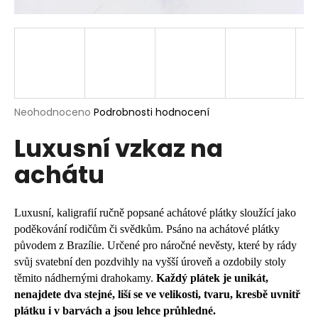
a
j
í
t
?
Průměrné
Neohodnoceno
Podrobnosti hodnocení
hodnocení
Luxusní vzkaz na
produktu
je
HLEDAT
achátu
0,0
z
5
hvězdiček.
Luxusní, kaligrafií ručně popsané achátové plátky sloužící jako
D
poděkování rodičům či svědkům. Psáno na achátové plátky
o
původem z Brazílie. Určené pro náročné nevěsty, které by rády
p
svůj svatební den pozdvihly na vyšší úroveň a ozdobily stoly
o
těmito nádhernými drahokamy.
Každý plátek je unikát,
r
nenajdete dva stejné, liší se ve velikosti, tvaru, kresbě uvnitř
u
plátku i v barvách a jsou lehce průhledné.