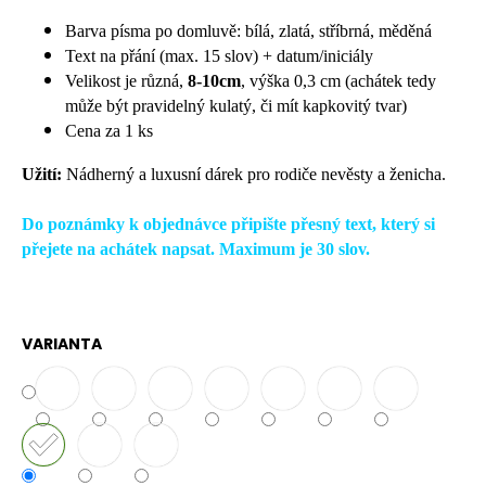
č
u
Barva písma po domluvě: bílá, zlatá, stříbrná, měděná
j
Text na přání (max. 15 slov) + datum/iniciály
e
Velikost je různá,
8-10cm
, výška 0,3 cm (achátek tedy
m
může být pravidelný kulatý, či mít kapkovitý tvar)
e
Cena za 1 ks
Užití:
Nádherný a luxusní dárek pro rodiče nevěsty a ženicha.
Do poznámky k objednávce připište přesný text, který si
přejete na achátek napsat. Maximum je 30 slov.
VARIANTA