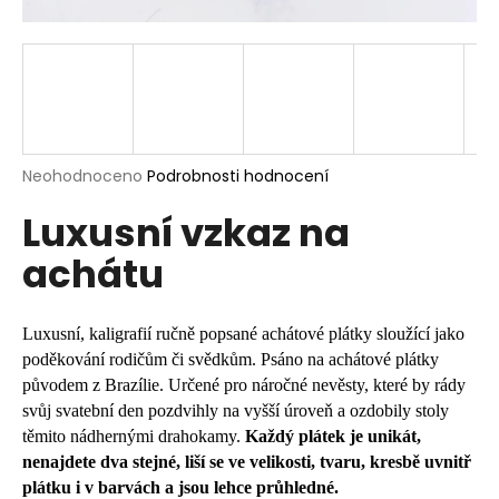
a
j
í
t
?
Průměrné
Neohodnoceno
Podrobnosti hodnocení
hodnocení
Luxusní vzkaz na
produktu
je
HLEDAT
achátu
0,0
z
5
hvězdiček.
Luxusní, kaligrafií ručně popsané achátové plátky sloužící jako
D
poděkování rodičům či svědkům. Psáno na achátové plátky
o
původem z Brazílie. Určené pro náročné nevěsty, které by rády
p
svůj svatební den pozdvihly na vyšší úroveň a ozdobily stoly
o
těmito nádhernými drahokamy.
Každý plátek je unikát,
r
nenajdete dva stejné, liší se ve velikosti, tvaru, kresbě uvnitř
u
plátku i v barvách a jsou lehce průhledné.