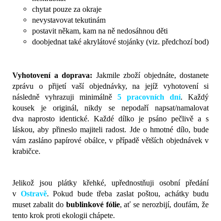
chytat pouze za okraje
nevystavovat tekutinám
postavit někam, kam na ně nedosáhnou děti
doobjednat také akrylátové stojánky (viz. předchozí bod)
Vyhotovení a doprava:
Jakmile zboží objednáte, dostanete
zprávu o přijetí vaší objednávky, na jejíž vyhotovení si
následně vyhrazuji minimálně
5 pracovních dní
. Každý
kousek je originál, nikdy se nepodaří napsat/namalovat
dva naprosto identické. Každé dílko je psáno pečlivě a s
láskou, aby přineslo majiteli radost. Jde o hmotné dílo, bude
vám zasláno papírové obálce, v případě větších objednávek v
krabičce.
Jelikož jsou plátky křehké, upřednostňuji osobní předání
v
Ostravě
.
Pokud bude třeba zaslat poštou, achátky budu
muset zabalit do
bublinkové fólie
, ať se nerozbijí, doufám, že
tento krok proti ekologii chápete.