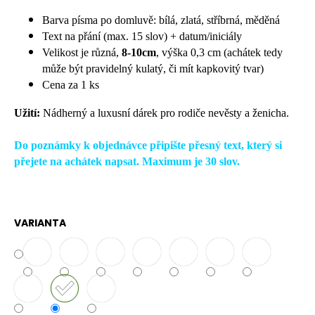
č
u
Barva písma po domluvě: bílá, zlatá, stříbrná, měděná
j
Text na přání (max. 15 slov) + datum/iniciály
e
Velikost je různá,
8-10cm
, výška 0,3 cm (achátek tedy
m
může být pravidelný kulatý, či mít kapkovitý tvar)
e
Cena za 1 ks
Užití:
Nádherný a luxusní dárek pro rodiče nevěsty a ženicha.
Do poznámky k objednávce připište přesný text, který si
přejete na achátek napsat. Maximum je 30 slov.
VARIANTA