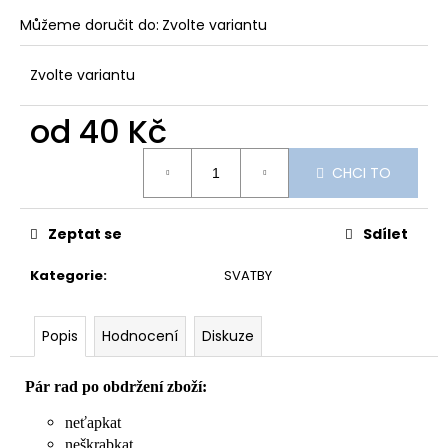
Můžeme doručit do:
Zvolte variantu
Zvolte variantu
od
40 Kč
Měrná
CHCI TO
cena:
Zeptat se
Sdílet
Kategorie
:
SVATBY
Popis
Hodnocení
Diskuze
Pár rad po obdržení zboží:
neťapkat
neškrabkat