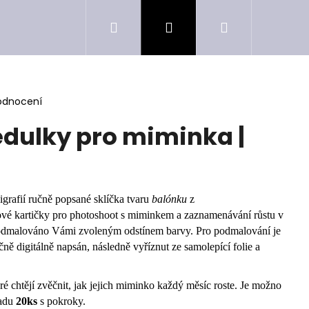
Hledat
Přihlášení
Nákupní
košík
odnocení
edulky pro miminka |
igrafií ručně popsané sklíčka tvaru
balónku
z
ové kartičky pro photoshoot s miminkem a zaznamenávání růstu v
podmalováno Vámi zvoleným odstínem barvy. Pro podmalování je
čně digitálně napsán, následně vyříznut ze samolepící folie a
 chtějí zvěčnit, jak jejich miminko každý měsíc roste. Je možno
sadu
20ks
s pokroky.