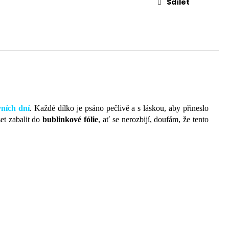
Sdílet
vních dní
. Každé dílko je psáno pečlivě a s láskou, aby přineslo
et zabalit do
bublinkové fólie
, ať se nerozbijí, doufám, že tento