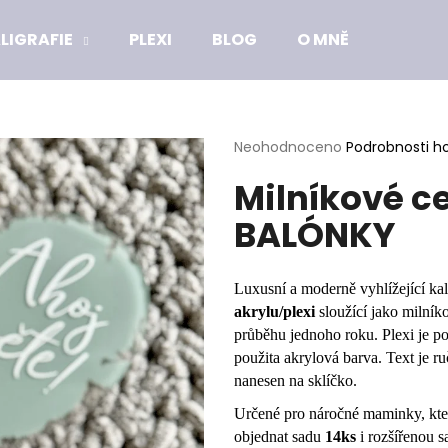
LIGRAFIE
PLEXI
BLOG
O MNĚ
Co potřebujete najít?
Průměrné
Neohodnoceno
Podrobnosti h
hodnocení
Milníkové c
produktu
HLEDAT
je
BALÓNKY
0,0
z
5
Doporučujeme
hvězdiček.
Luxusní a moderně vyhlížející kal
akrylu/plexi
sloužící jako milník
průběhu jednoho roku. Plexi je 
použita akrylová barva. Text je ru
nanesen na sklíčko.
Určené pro náročné maminky, které
objednat sadu
14ks
i rozšířenou 