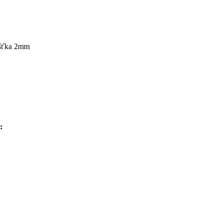
ušťka 2mm
: