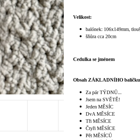
Velikost:
balónek: 106x149mm, tlo
šňůra cca 20cm
Cedulka se jménem
Obsah ZÁKLADNÍHO balíčku
Za pár TÝDNŮ...
Jsem na SVĚTĚ!
Jeden MĚSÍC
DvA MĚSÍCE
Tři MĚSÍCE
Čtyři MĚSÍCE
Pět MĚSÍCŮ