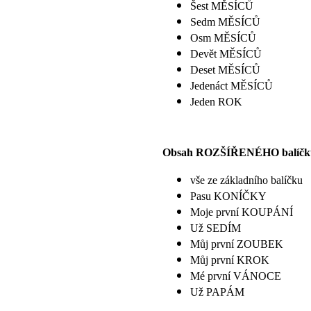
Šest MĚSÍCŮ
Sedm MĚSÍCŮ
Osm MĚSÍCŮ
Devět MĚSÍCŮ
Deset MĚSÍCŮ
Jedenáct MĚSÍCŮ
Jeden ROK
Obsah ROZŠÍŘENÉHO balíčk
vše ze základního balíčku
Pasu KONÍČKY
Moje první KOUPÁNÍ
Už SEDÍM
Můj první ZOUBEK
Můj první KROK
Mé první VÁNOCE
Už PAPÁM