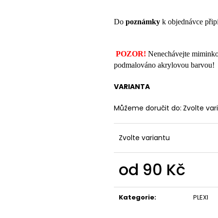
Do
poznámky
k objednávce připi
POZOR
!
Nenechávejte miminko s 
podmalováno akrylovou barvou!
VARIANTA
Můžeme doručit do:
Zvolte var
Zvolte variantu
od
90 Kč
Měrná
cena:
Kategorie
:
PLEXI