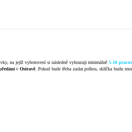
návky, na jejíž vyhotovení si následně vyhrazuji minimálně
5-10 praco
předání
v
Ostravě
. Pokud bude třeba zaslat poštou, sklíčka budu mus