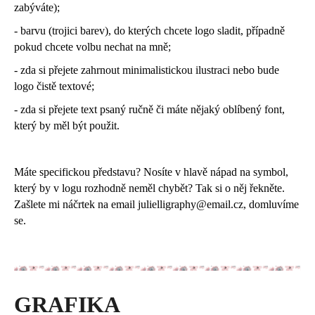
zabýváte);
- barvu (trojici barev), do kterých chcete logo sladit, případně
pokud chcete volbu nechat na mně;
- zda si přejete zahrnout minimalistickou ilustraci nebo bude
logo čistě textové;
- zda si přejete text psaný ručně či máte nějaký oblíbený font,
který by měl být použit.
Máte specifickou představu? Nosíte v hlavě nápad na symbol,
který by v logu rozhodně neměl chybět? Tak si o něj řekněte.
Zašlete mi náčrtek na email
julielligraphy@email.cz,
domluvíme
se.
GRAFIKA