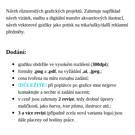
Návrh různorodých grafických projektů. Zahrnuje například
návrh vizitek, malbu a digitální transfer akvarelových ilustrací,
návrh vektorové grafiky jako potisk na trika/tašky/další reklamní
předměty.
Dodání:
grafiku obdržíte ve vysokém rozlišení (
300dpi
);
formáty
.png
a
.pdf
, na vyžádání
.ai
,
.jpeg
.;
cena tvořena na míru rozsahu zadání;
!DŮLEŽITÉ!
při poptávce po grafice mne nejprve
kontaktujte a nechte si zadání nacenit;
v ceně jsou zahrnuty
2 revize
, tedy drobné úpravy
maličkostí, jako
barva, tvar písma, ilustrace
atd.;
3 a více revizí
(případně zcela nová varianta loga) jsou
dále placeny od hodiny práce.