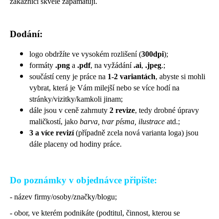
č
zákazníci skvěle zapamatují.
u
j
e
Dodání:
m
e
logo obdržíte ve vysokém rozlišení (
300dpi
);
formáty
.png
a
.pdf
, na vyžádání
.ai
,
.jpeg
.;
součástí ceny je práce na
1-2
variantách
, abyste si mohli
vybrat, která je Vám milejší nebo se více hodí na
stránky/vizitky/kamkoli jinam;
dále jsou v ceně zahrnuty
2 revize
, tedy drobné úpravy
maličkostí, jako
barva, tvar písma, ilustrace
atd.;
3 a více revizí
(případně zcela nová varianta loga) jsou
dále placeny od hodiny práce.
Do poznámky v objednávce připište:
- název firmy/osoby/značky/blogu;
- obor, ve kterém podnikáte (podtitul, činnost, kterou se