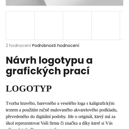
a
j
í
t
?
Průměrné
2 hodnocení
Podrobnosti hodnocení
hodnocení
Návrh logotypu a
produktu
je
HLEDAT
grafických prací
5,0
z
5
hvězdiček.
LOGOTYP
D
o
p
Tvorba hravého, barevného a veselého loga s kaligrafickým
o
textem a použitím ručně malovaného akvarelového podkladu,
r
převedeného do digitální podoby. Jde o originál, který má za
u
úkol reprezentovat Vaši firmu či značku a díky které si Vás