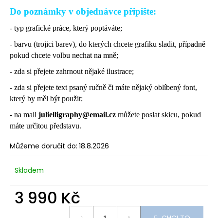
Do poznámky v objednávce připište:
- typ grafické práce, který poptáváte;
- barvu (trojici barev), do kterých chcete grafiku sladit, případně
pokud chcete volbu nechat na mně;
- zda si přejete zahrnout nějaké ilustrace;
- zda si přejete text psaný ručně či máte nějaký oblíbený font,
který by měl být použit;
- na mail
julielligraphy@email.cz
můžete poslat skicu, pokud
máte určitou představu.
Můžeme doručit do:
18.8.2026
Skladem
3 990 Kč
Měrná
CHCI TO