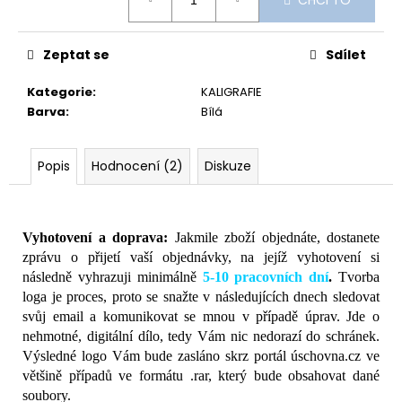
cena:
Zeptat se
Sdílet
Kategorie
:
KALIGRAFIE
Barva
:
Bílá
Popis
Hodnocení (2)
Diskuze
Vyhotovení a doprava:
Jakmile zboží objednáte, dostanete
zprávu o přijetí vaší objednávky, na jejíž vyhotovení si
následně vyhrazuji minimálně
5-10 pracovních dní
.
Tvorba
loga je proces, proto se snažte v následujících dnech sledovat
svůj email a komunikovat se mnou v případě úprav. Jde o
nehmotné, digitální dílo, tedy Vám nic nedorazí do schránek.
Výsledné logo Vám bude zasláno skrz portál úschovna.cz ve
většině případů ve formátu .rar, který bude obsahovat dané
soubory.