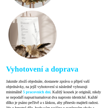
Vyhotovení a doprava
Jakmile zboží objednáte, dostanete zprávu o přijetí vaší
objednávky, na jejíž vyhotovení si následně vyhrazuji
minimálně
5 pracovních dní
. Každý kousek je originál, nikdy
se nepodaří napsat/namalovat dva naprosto identické. Každé
dílko je psáno pečlivě a s láskou, aby přineslo majiteli radost.
Jde o hmotné dílo, bude vám zasláno v papírovém obalu a