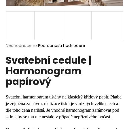
a
j
í
t
?
Průměrné
Neohodnoceno
Podrobnosti hodnocení
hodnocení
Svatební cedule |
produktu
je
HLEDAT
Harmonogram
0,0
z
papírový
5
hvězdiček.
D
o
Svatební harmonogram tištěný na klasický křídový papír. Platba
p
je zejména za návrh, realizace tisku je v různých velikostech a
o
dle toho cena narůstá. Je vhodné harmonogram zarámovat pod
r
sklo, aby se mu nic nestalo v případě nepříznivého počasí.
u