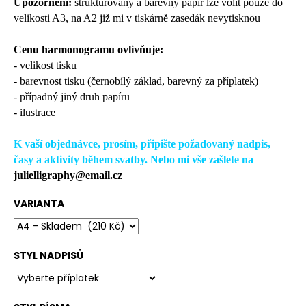
č
Upozornění:
strukturovaný a barevný papír lze volit pouze do
u
velikosti A3, na A2 již mi v tiskárně zasedák nevytisknou
j
e
Cenu harmonogramu ovlivňuje:
m
- velikost tisku
e
- barevnost tisku (černobílý základ, barevný za příplatek)
- případný jiný druh papíru
- ilustrace
K vaší objednávce, prosím, připište požadovaný nadpis,
časy a aktivity během svatby. Nebo mi vše zašlete na
julielligraphy@email.cz
VARIANTA
STYL NADPISŮ