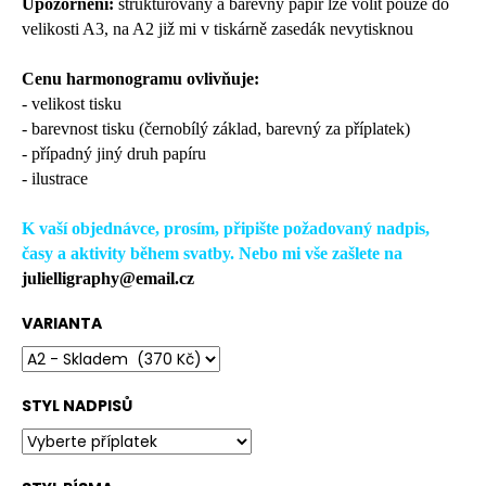
č
Upozornění:
strukturovaný a barevný papír lze volit pouze do
u
velikosti A3, na A2 již mi v tiskárně zasedák nevytisknou
j
e
Cenu harmonogramu ovlivňuje:
m
- velikost tisku
e
- barevnost tisku (černobílý základ, barevný za příplatek)
- případný jiný druh papíru
- ilustrace
K vaší objednávce, prosím, připište požadovaný nadpis,
časy a aktivity během svatby. Nebo mi vše zašlete na
julielligraphy@email.cz
VARIANTA
STYL NADPISŮ