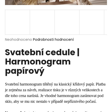
a
j
í
t
?
Průměrné
Neohodnoceno
Podrobnosti hodnocení
hodnocení
Svatební cedule |
produktu
je
HLEDAT
Harmonogram
0,0
z
papírový
5
hvězdiček.
D
o
Svatební harmonogram tištěný na klasický křídový papír. Platba
p
je zejména za návrh, realizace tisku je v různých velikostech a
o
dle toho cena narůstá. Je vhodné harmonogram zarámovat pod
r
sklo, aby se mu nic nestalo v případě nepříznivého počasí.
u