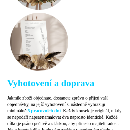
Vyhotovení a doprava
Jakmile zboží objednáte, dostanete zprávu o přijetí vaší
objednávky, na jejíž vyhotovení si následně vyhrazuji
minimálně
5 pracovních dní
. Každý kousek je originál, nikdy
se nepodaří napsat/namalovat dva naprosto identické. Každé
dílko je psáno pečlivě a s láskou, aby přineslo majiteli radost.
Jde o hmotné dílo, bude vám zasláno v papírovém obalu a