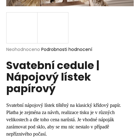
a
j
í
t
?
Průměrné
Neohodnoceno
Podrobnosti hodnocení
hodnocení
Svatební cedule |
produktu
je
HLEDAT
Nápojový lístek
0,0
z
papírový
5
hvězdiček.
D
o
Svatební nápojový lístek tištěný na klasický křídový papír.
p
Platba je zejména za návrh, realizace tisku je v různých
o
velikostech a dle toho cena narůstá. Je vhodné nápoják
r
zarámovat pod sklo, aby se mu nic nestalo v případě
u
nepříznivého počasí.