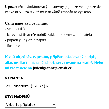
č
u
Upozornění:
strukturovaný a barevný papír lze volit pouze do
j
velikosti A3, na A2 již mi v tiskárně zasedák nevytisknou
e
m
Cenu nápojáku ovlivňuje:
e
- velikost tisku
- barevnost tisku (černobílý základ, barevný za příplatek)
- případný jiný druh papíru
- ilustrace
K vaší objednávce, prosím, připište požadovaný nadpis,
alko, nealko či míchané nápoje servírované na svatbě. Nebo
mi vše zašlete na
julielligraphy@email.cz
VARIANTA
STYL NADPISŮ