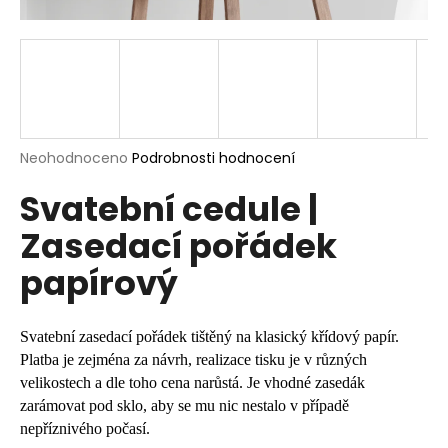
a
j
í
t
?
Průměrné
Neohodnoceno
Podrobnosti hodnocení
hodnocení
Svatební cedule |
produktu
je
HLEDAT
Zasedací pořádek
0,0
z
papírový
5
hvězdiček.
D
o
Svatební zasedací pořádek tištěný na klasický křídový papír.
p
Platba je zejména za návrh, realizace tisku je v různých
o
velikostech a dle toho cena narůstá. Je vhodné zasedák
r
zarámovat pod sklo, aby se mu nic nestalo v případě
u
nepříznivého počasí.