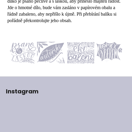
dílko je psáno pečlivě a s láskou, aby přineslo majiteli radost.
Jde o hmotné dílo, bude vám zasláno v papírovém obalu a
řádně zabaleno, aby nepřišlo k újmě. Při přebírání balíku si
pořádně překontrolujte jeho obsah.
Z
á
Instagram
p
a
t
í