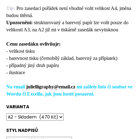
č
u
Tip:
Pro zasedací pořádek není vhodné volit velikost A4, jména
j
budou titěrná.
e
Upozornění:
strukturovaný a barevný papír lze volit pouze do
m
velikosti A3, na A2 již mi v tiskárně zasedák nevytisknou
e
Cenu zasedáku ovlivňuje:
- velikost tisku
- barevnost tisku (černobílý základ, barevný za příplatek)
- případný jiný druh papíru
- ilustrace
Na email
julielligraphy@email.cz
mi zašlete foto či soubor ve
Wordu či Excellu, jak jsou hosté posazeni.
VARIANTA
STYL NADPISŮ