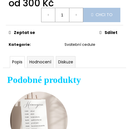
od
300 Kč
Měrná
CHCI TO
cena:
Zeptat se
Sdílet
Kategorie
:
Svatební cedule
Popis
Hodnocení
Diskuze
Podobné produkty