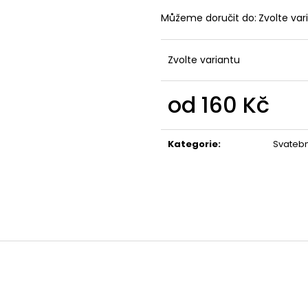
Můžeme doručit do:
Zvolte var
Zvolte variantu
od
160 Kč
Měrná
cena:
Kategorie
:
Svatebn