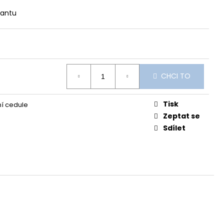
iantu
CHCI TO
Tisk
í cedule
Zeptat se
Sdílet