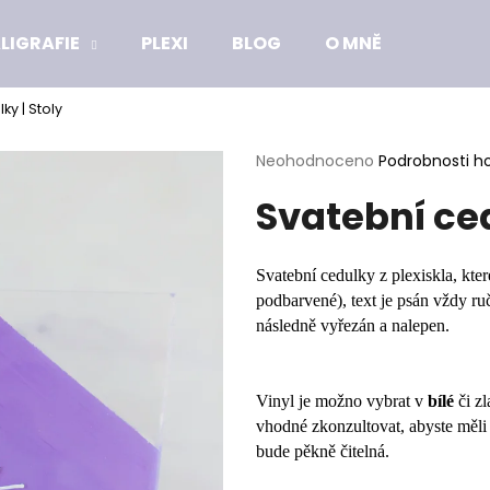
LIGRAFIE
PLEXI
BLOG
O MNĚ
ky | Stoly
Co potřebujete najít?
Průměrné
Neohodnoceno
Podrobnosti h
hodnocení
Svatební ced
produktu
HLEDAT
je
0,0
z
Svatební cedulky z plexiskla, kte
5
Doporučujeme
podbarvené), text je psán vždy ru
hvězdiček.
následně vyřezán a nalepen.
Vinyl je možno vybrat v
bílé
či zl
vhodné zkonzultovat, abyste měli
bude pěkně čitelná.