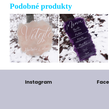
Podobné produkty
Z
á
Instagram
Fac
p
a
t
í