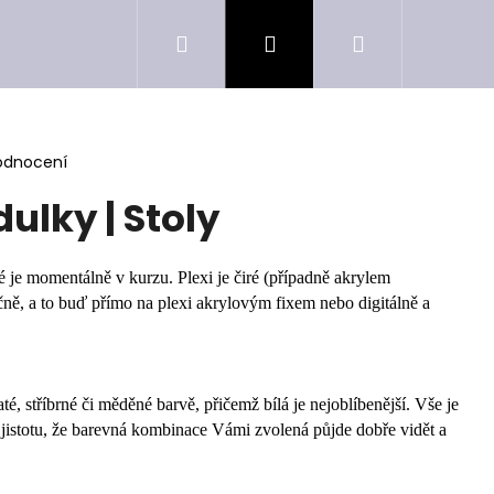
Hledat
Přihlášení
Nákupní
košík
odnocení
ulky | Stoly
ré je momentálně v kurzu. Plexi je čiré (případně akrylem
čně, a to buď přímo na plexi akrylovým fixem nebo digitálně a
até, stříbrné či měděné barvě, přičemž bílá je nejoblíbenější. Vše je
 jistotu, že barevná kombinace Vámi zvolená půjde dobře vidět a