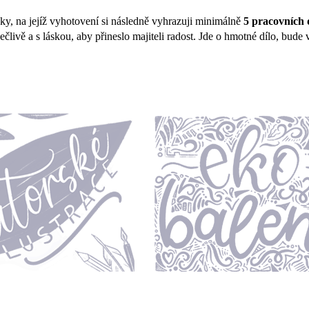
vky, na jejíž vyhotovení si následně vyhrazuji minimálně
5 pracovních 
člivě a s láskou, aby přineslo majiteli radost. Jde o hmotné dílo, bud