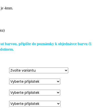
i je 4mm.
šku)
vat barvou, připište do poznámky k objednávce barvu či
dstínem.