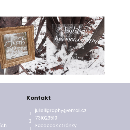
Kontakt
julielligraphy
@
email.cz
731023519
ích
Facebook stránky