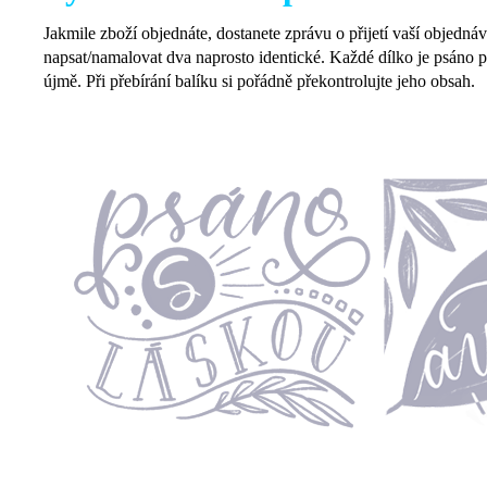
Jakmile zboží objednáte, dostanete zprávu o přijetí vaší objedná
napsat/namalovat dva naprosto identické. Každé dílko je psáno pe
újmě. Při přebírání balíku si pořádně překontrolujte jeho obsah.