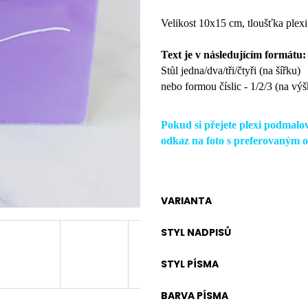
Velikost 10x15 cm, tloušťka plex
Text je v následujícím formátu:
Stůl jedna/dva/tři/čtyři (na šířku)
nebo formou číslic - 1/2/3 (na vý
Pokud si přejete plexi podmalo
odkaz na foto s preferovaným o
VARIANTA
STYL NADPISŮ
STYL PÍSMA
BARVA PÍSMA