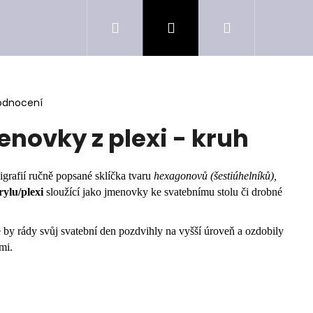
Hledat
Přihlášení
Nákupní
košík
odnocení
novky z plexi - kruh
igrafií ručně popsané sklíčka tvaru
hexagonovů (šestiúhelníků),
ylu/plexi
sloužící jako jmenovky ke svatebnímu stolu či drobné
 by rády svůj svatební den pozdvihly na vyšší úroveň a ozdobily
ami.