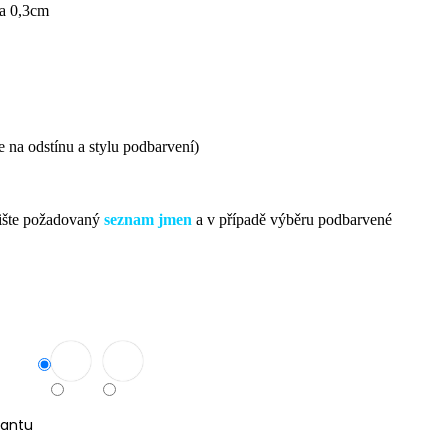
ka 0,3cm
 na odstínu a stylu podbarvení)
ište požadovaný
seznam jmen
a
v případě výběru podbarvené
iantu