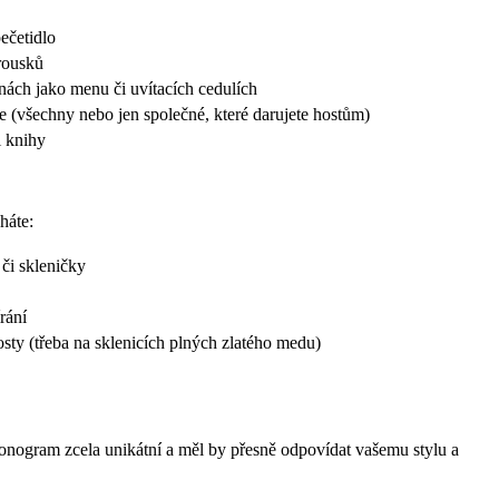
pečetidlo
brousků
nách jako menu či uvítacích cedulích
ie (všechny nebo jen společné, které darujete hostům)
i knihy
háte:
či skleničky
rání
osty (třeba na sklenicích plných zlatého medu)
nogram zcela unikátní a měl by přesně odpovídat vašemu stylu a