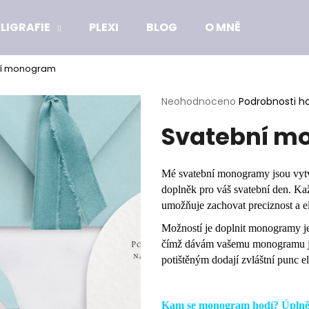
LIGRAFIE
PLEXI
BLOG
O MNĚ
ní monogram
Co potřebujete najít?
Průměrné
Neohodnoceno
Podrobnosti h
hodnocení
Svatební m
produktu
HLEDAT
je
0,0
z
Mé svatební monogramy jsou vytvá
5
Doporučujeme
doplněk pro váš svatební den. Ka
hvězdiček.
umožňuje zachovat preciznost a e
Možností je doplnit monogramy je
čímž dávám vašemu monogramu je
potištěným dodají zvláštní punc e
Kam se monogram hodí? Úplně