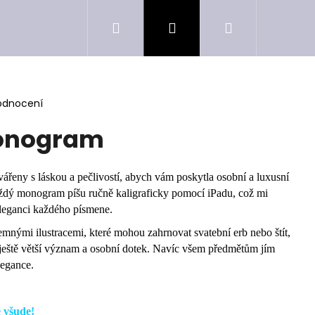
Hledat
Přihlášení
Nákupní
košík
odnocení
onogram
řeny s láskou a pečlivostí, abych vám poskytla osobní a luxusní
ždý monogram píšu ručně kaligraficky pomocí iPadu, což mi
leganci každého písmene.
mnými ilustracemi, které mohou zahrnovat svatební erb nebo štít,
ště větší význam a osobní dotek. Navíc všem předmětům jím
legance.
 všude!