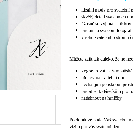
ideální motiv pro svatební 
skvělý detail svatebních u
úžasně se vyjímá na tiskovi
přidán na svatební fotograf
v rohu svatebního stromu č
Můžete zajít tak daleko, že ho nec
vygravírovat na šampaňské 
přenést na svatební dort
nechat jím potisknout prostí
přidat jej k dárečkům pro h
natisknout na hrníčky
Po domluvě bude Váš svatební mo
vizím pro váš svatební den.