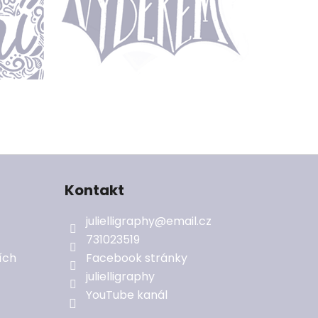
Kontakt
julielligraphy
@
email.cz
731023519
ích
Facebook stránky
julielligraphy
YouTube kanál