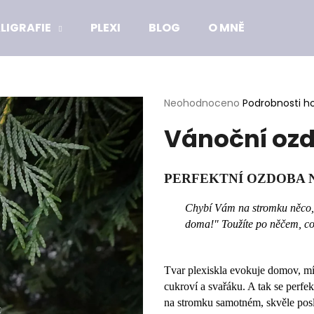
LIGRAFIE
PLEXI
BLOG
O MNĚ
Co potřebujete najít?
Průměrné
Neohodnoceno
Podrobnosti h
hodnocení
Vánoční ozd
produktu
HLEDAT
je
0,0
z
PERFEKTNÍ OZDOBA 
5
Doporučujeme
hvězdiček.
Chybí Vám na stromku něco, 
doma!" Toužíte po něčem, c
Tvar plexiskla evokuje domov, mí
cukroví a svařáku. A tak se perfe
na stromku samotném, skvěle poslo