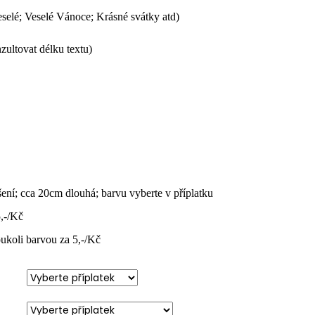
eselé; Veselé Vánoce; Krásné svátky atd)
nzultovat délku textu)
šení; cca 20cm dlouhá; barvu vyberte v příplatku
5,-/Kč
ukoli barvou za 5,-/Kč