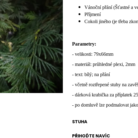
Vánoční přání (Šťastné a v
Příjmení
Cokoli jiného (je třeba zko
Parametry:
- velikosti: 79x66mm
- materiál: průhledné plexi, 2mm
- text: bílý; na přání
- včetně roztřepené stuhy na zavě
- dárková krabička za příplatek 2
- po domluvě lze podmalovat jako
STUHA
PŘIHOĎTE NAVÍC