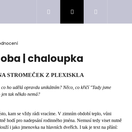
Hledat
Přihlášení
Nákupní
košík
odnocení
oba | chaloupka
NA STROMEČEK Z PLEXISKLA
co ho udělá opravdu unikátním? Něco, co křičí "Tady jsme
o jen tak někdo nemá?
sto, kam se vždy rádi vracíme. V zimním období teplo, vůni
ktně hodí pro nadepsání rodinného jména. Nemusí tedy viset nutně
uží i jako jmenovka na hlavních dveřích. I tak je text na přání: