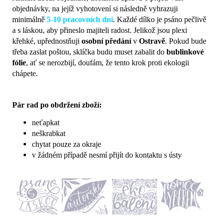
objednávky, na jejíž vyhotovení si následně vyhrazuji
minimálně
5-10 pracovních dní
. Každé dílko je psáno pečlivě
a s láskou, aby přineslo majiteli radost. Jelikož jsou plexi
křehké, upřednostňuji
osobní předání
v
Ostravě
. Pokud bude
třeba zaslat poštou, sklíčka budu muset zabalit do
bublinkové
fólie
, ať se nerozbijí, doufám, že tento krok proti ekologii
chápete.
Pár rad po obdržení zboží:
neťapkat
neškrabkat
chytat pouze za okraje
v žádném případě nesmí přijít do kontaktu s ústy