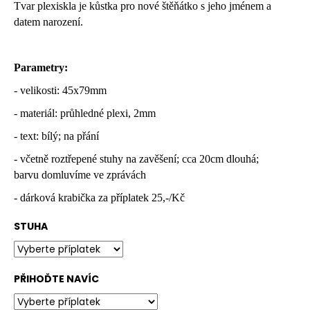
č
Tvar plexiskla je kůstka pro nové štěňátko s jeho jménem a
u
datem narození.
j
e
m
Parametry:
e
- velikosti: 45x79mm
- materiál: průhledné plexi, 2mm
- text: bílý; na přání
- včetně roztřepené stuhy na zavěšení; cca 20cm dlouhá;
barvu domluvíme ve zprávách
- dárková krabička za příplatek 25,-/Kč
STUHA
PŘIHOĎTE NAVÍC