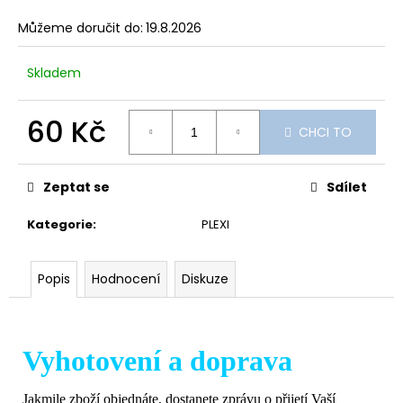
Můžeme doručit do:
19.8.2026
Skladem
60 Kč
CHCI TO
Měrná
cena:
Zeptat se
Sdílet
Kategorie
:
PLEXI
Popis
Hodnocení
Diskuze
Vyhotovení a doprava
Jakmile zboží objednáte, dostanete zprávu o přijetí Vaší