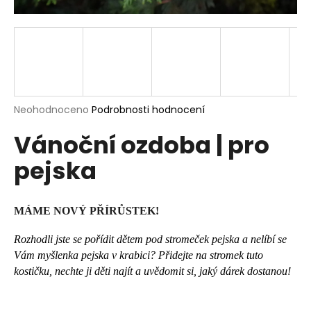
a
j
í
t
?
Průměrné
Neohodnoceno
Podrobnosti hodnocení
hodnocení
Vánoční ozdoba | pro
produktu
je
HLEDAT
pejska
0,0
z
5
hvězdiček.
MÁME NOVÝ PŘÍRŮSTEK!
D
o
Rozhodli jste se pořídit dětem pod stromeček pejska a nelíbí se
p
Vám myšlenka pejska v krabici? Přidejte na stromek tuto
o
kostičku, nechte ji děti najít a uvědomit si, jaký dárek dostanou!
r
u