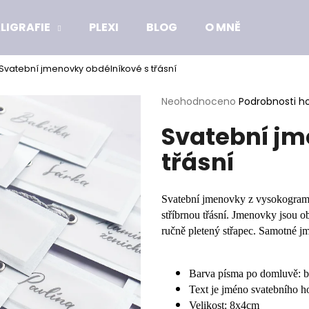
LIGRAFIE
PLEXI
BLOG
O MNĚ
Svatební jmenovky obdélníkové s třásní
Co potřebujete najít?
Průměrné
Neohodnoceno
Podrobnosti h
hodnocení
Svatební jm
produktu
HLEDAT
je
třásní
0,0
z
5
Doporučujeme
hvězdiček.
Svatební jmenovky z vysokogramá
stříbrnou třásní. Jmenovky jsou 
ručně pletený střapec. Samotné j
Barva písma po domluvě: bíl
Text je jméno svatebního ho
Velikost: 8x4cm