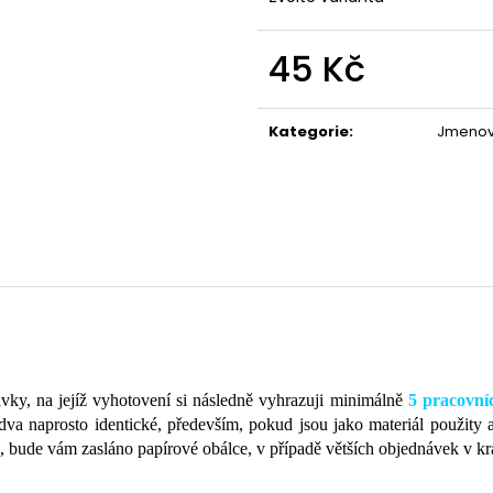
45 Kč
Měrná
cena:
Kategorie
:
Jmenovk
návky, na jejíž vyhotovení si následně vyhrazuji minimálně
5 pracovní
dva naprosto identické, především, pokud jsou jako materiál použity a
ílo, bude vám zasláno papírové obálce, v případě větších objednávek v k