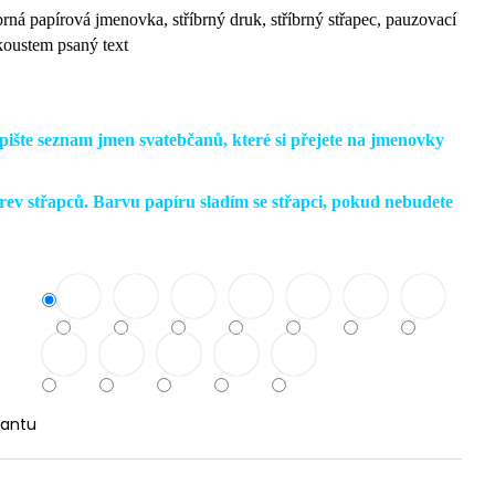
rná papírová jmenovka, stříbrný druk, stříbrný střapec, pauzovací
nkoustem psaný text
ište seznam jmen svatebčanů, které si přejete na jmenovky
ev střapců. Barvu papíru sladím se střapci, pokud nebudete
iantu