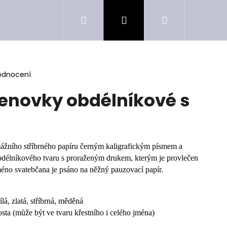
Hledat
Přihlášení
Nákupní
košík
odnocení
enovky obdélníkové s
žního stříbrného papíru černým kaligrafickým písmem a
obdélníkového tvaru s proraženým drukem, kterým je provlečen
méno svatebčana je psáno na něžný pauzovací papír.
á, zlatá, stříbrná, měděná
sta (může být ve tvaru křestního i celého jména)