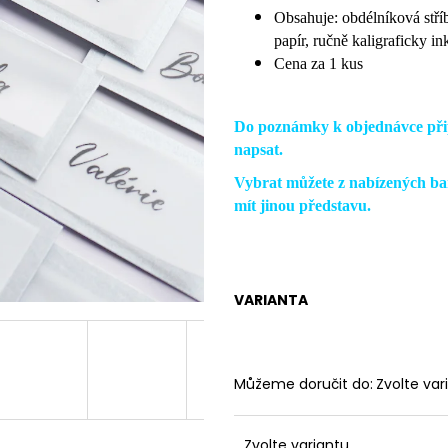
Obsahuje: obdélníková stříb
papír, ručně kaligraficky i
Cena za 1 kus
Do poznámky k objednávce přip
napsat.
Vybrat můžete z nabízených bar
mít jinou představu.
VARIANTA
Můžeme doručit do:
Zvolte var
Zvolte variantu