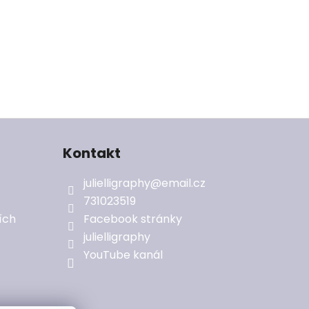
Kontakt
julielligraphy
@
email.cz
731023519
ích
Facebook stránky
julielligraphy
YouTube kanál