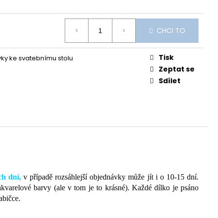
CHCI TO
Tisk
y ke svatebnímu stolu
Zeptat se
Sdílet
ch dní,
v případě rozsáhlejší objednávky může jít i o 10-15 dní.
kvarelové barvy (ale v tom je to krásné). Každé dílko je psáno
rabičce.