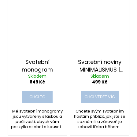
Svatební
Svatební noviny
monogram
MINIMALISMUS |
Skladem
Skladem
ŠABLONA v CANVĚ
849 Kč
499 Kč
CHCI TO
CHCI VĚDĚT VÍC
Mé svatební monogramy
Chcete svým svatebním
jsou vytvářeny s láskou a
hostům přiblížit, jak jste se
pečlivostí, abych vám
seznámili a zároveň je
poskytla osobní a luxusní...
zabavit třeba během...