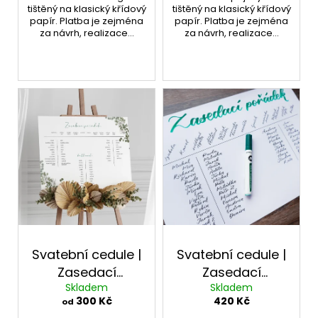
tištěný na klasický křídový
tištěný na klasický křídový
papír. Platba je zejména
papír. Platba je zejména
za návrh, realizace...
za návrh, realizace...
Svatební cedule |
Svatební cedule |
Zasedací
Zasedací
Skladem
Skladem
pořádek papírový
pořádek psaný
300 Kč
420 Kč
od
ručně