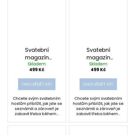
Svatební
Svatební
magazín
magazín
Skladem
Skladem
COLOURS |
MODERNA |
499 Kč
499 Kč
ŠABLONA v CANVĚ
ŠABLONA v CANVĚ
CHCI VĚDĚT VÍC
CHCI VĚDĚT VÍC
Chcete svým svatebním
Chcete svým svatebním
hostům přiblížit, jak jste se
hostům přiblížit, jak jste se
seznámili a zároveň je
seznámili a zároveň je
zabavit třeba během...
zabavit třeba během...