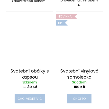
provedeních. Vyrobeny
zabavit třeba během...
z...
NOVINKA
TIP
Svatební obálky s
Svatební vinylová
kapsou
samolepka
Skladem
Skladem
30 Kč
150 Kč
od
CHCI VĚDĚT VÍC
CHCI TO