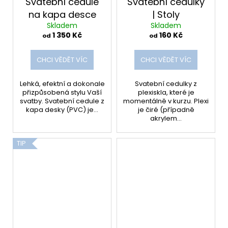
Svatební cedule
Svatební cedulky
na kapa desce
| Stoly
Skladem
Skladem
1 350 Kč
160 Kč
od
od
CHCI VĚDĚT VÍC
CHCI VĚDĚT VÍC
Lehká, efektní a dokonale
Svatební cedulky z
přizpůsobená stylu Vaší
plexiskla, které je
svatby. Svatební cedule z
momentálně v kurzu. Plexi
kapa desky (PVC) je...
je čiré (případně
akrylem...
TIP