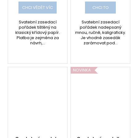
CHCI VĚDĚT VÍC
CHCI TO
Svatební zasedací
Svatební zasedací
pořádek tištěný na
pořádek nadepsaný
klasický křídový papír.
mnou, ručně, kaligraficky.
Platba je zejména za
Je vhodné zasedák
návrh,...
zarámovat pod...
NOVINKA