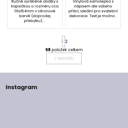
Ručně vyráběné obálky s
Vinylová samolepka s
kapsičkou o rozměru cca
nápisem dle vašeho
110x154mm v citronové
přání, ideální pro svatební
barvě (doprodej
dekorace. Text je možno...
přebytku)....
S
1
2
t
r
58
položek celkem
O
á
v
NAHORU
n
l
k
o
á
Z
v
d
á
á
a
Instagram
n
p
c
í
í
a
p
t
r
í
v
k