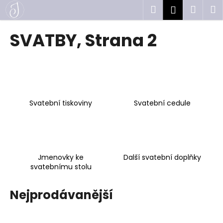
K
Přejít
Hledat
Náku
M
Přihlášen
na
o
obsah
Zpět
Zpět
košík
š
SVATBY
, Strana 2
í
C
k
o
p
o
Svatební tiskoviny
Svatební cedule
t
ř
e
b
u
Jmenovky ke
Další svatební doplňky
svatebnímu stolu
j
e
Nejprodávanější
t
e
n