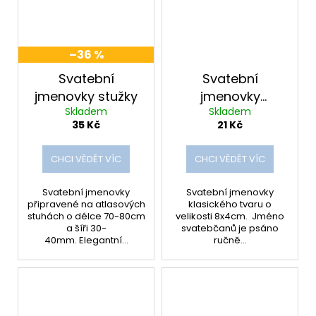
–36 %
Svatební
Svatební
jmenovky stužky
jmenovky
Skladem
Skladem
základní
35 Kč
21 Kč
CHCI VĚDĚT VÍC
CHCI VĚDĚT VÍC
Svatební jmenovky
Svatební jmenovky
připravené na atlasových
klasického tvaru o
stuhách o délce 70-80cm
velikosti 8x4cm. Jméno
a šíři 30-
svatebčanů je psáno
40mm. Elegantní...
ručně...