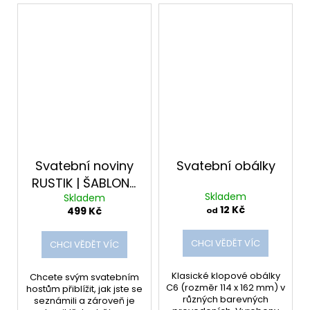
Svatební noviny
Svatební obálky
RUSTIK | ŠABLONA
Skladem
Skladem
v CANVĚ
12 Kč
499 Kč
od
CHCI VĚDĚT VÍC
CHCI VĚDĚT VÍC
Klasické klopové obálky
Chcete svým svatebním
C6 (rozměr 114 x 162 mm) v
hostům přiblížit, jak jste se
různých barevných
seznámili a zároveň je