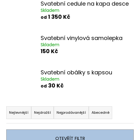
Svatební cedule na kapa desce
a
Skladem
j
1 350 Kč
od
í
t
Svatební vinylová samolepka
?
Skladem
150 Kč
Svatební obálky s kapsou
HLEDAT
Skladem
30 Kč
od
D
Ř
o
a
p
Nejlevnější
Nejdražší
Nejprodávanější
Abecedně
o
z
r
e
u
n
OTEVŘÍT FILTR