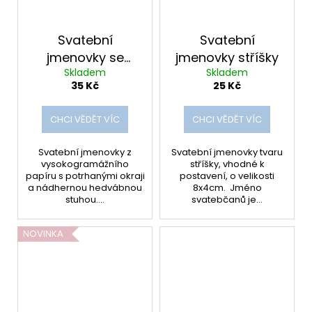
Svatební
Svatební
jmenovky se
jmenovky stříšky
Skladem
Skladem
stuhou
35 Kč
25 Kč
CHCI VĚDĚT VÍC
CHCI VĚDĚT VÍC
Svatební jmenovky z
Svatební jmenovky tvaru
vysokogramážního
stříšky, vhodné k
papíru s potrhanými okraji
postavení, o velikosti
a nádhernou hedvábnou
8x4cm. Jméno
stuhou....
svatebčanů je...
NOVINKA